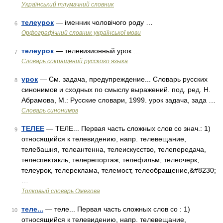
Український тлумачний словник
телеурок
— іменник чоловічого роду …
6
Орфографічний словник української мови
телеурок
— телевизионный урок …
7
Словарь сокращений русского языка
урок
— См. задача, предупреждение... Словарь русских
8
синонимов и сходных по смыслу выражений. под. ред. Н.
Абрамова, М.: Русские словари, 1999. урок задача, зада …
Словарь синонимов
ТЕЛЕЕ
— ТЕЛЕ... Первая часть сложных слов со знач.: 1)
9
относящийся к телевидению, напр. телевещание,
телебашня, телеантенна, телеискусство, телепередача,
телеспектакль, телерепортаж, телефильм, телеочерк,
телеурок, телереклама, телемост, телеобращение,&#8230;
…
Толковый словарь Ожегова
теле...
— теле... Первая часть сложных слов со : 1)
10
относящийся к телевидению, напр. телевещание,