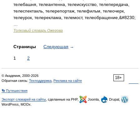
телебашня, телеантенна, телеискусство, телепередача,
телеспектакль, телерепортаж, телефильм, телеочерк,
телеурок, телереклама, телемост, телеобращение,&#8230;
…
Толковый словарь Ожегова
Страницы
Следующая
→
1
2
© Академик, 2000-2026
18+
Обратная связь:
Техподдержка
,
Реклама на сайте
👣 Путешествия
Экспорт словарей на сайты
, сделанные на PHP,
Joomla,
Drupal,
WordPress, MODx.