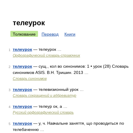
телеурок
Толкование
Перевод
Книги
телеурок
— телеурок …
1
Орфографический словарь-справочник
телеурок
— сущ., кол во синонимов: 1 • урок (28) Словарь
2
синонимов ASIS. В.Н. Тришин. 2013 …
Словарь синонимов
телеурок
— телевизионный урок …
3
Словарь сокращений и аббревиатур
телеурок
— телеур ок, а …
4
Русский орфографический словарь
телеурок
— у, ч. Навчальне заняття, що проводиться по
5
телебаченню …